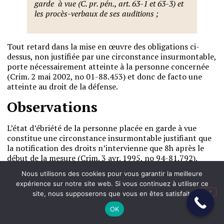
garde à vue (C. pr. pén., art. 63-1 et 63-3) et
les procès-verbaux de ses auditions ;
Tout retard dans la mise en œuvre des obligations ci-
dessus, non justifiée par une circonstance insurmontable,
porte nécessairement atteinte à la personne concernée
(Crim. 2 mai 2002, no 01-88.453) et donc de facto une
atteinte au droit de la défense.
Observations
L’état d’ébriété de la personne placée en garde à vue
constitue une circonstance insurmontable justifiant que
la notification des droits n’intervienne que 8h après le
début de la mesure (Crim. 3 avr. 1995, no 94-81.792).
Nous utilisons des cookies pour vous garantir la meilleure
La seule référence à une alcoolémie positive ne permet
expérience sur notre site web. Si vous continuez à utiliser ce
pas de caractériser une circonstance insurmontable.
site, nous supposerons que vous en êtes satisfait.
Indépendamment de la valeur relevée, il faut apprécier si
le gardé à vue est en capacité de comprendre le sens et la
OK
portée de la notification des droits (Civ. 1re, 25 mai 2023,