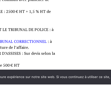
: 2500 € HT + 1,5 % HT de
E TRIBUNAL DE POLICE : à
RIBUNAL CORRECTIONNEL
: à
ure de l’affaire.
ASSISES : Sur devis selon la
de 500 € HT
eure expérience sur notre site web. Si vous continuez à utiliser ce sit
Nos adresses
TOULON
–
CARQUEIRANNE