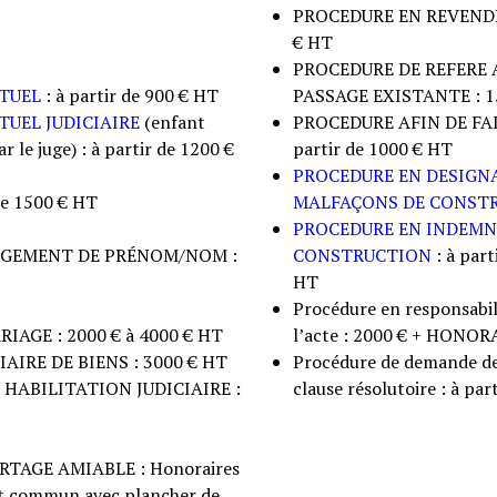
PROCEDURE EN REVENDI
€ HT
PROCEDURE DE REFERE 
TUEL
: à partir de 900 € HT
PASSAGE EXISTANTE : 1
UEL JUDICIAIRE
(enfant
PROCEDURE AFIN DE FAI
le juge) : à partir de 1200 €
partir de 1000 € HT
PROCEDURE EN DESIGNA
de 1500 € HT
MALFAÇONS DE CONST
PROCEDURE EN INDEMN
NGEMENT DE PRÉNOM/NOM :
CONSTRUCTION
: à par
HT
Procédure en responsabil
AGE : 2000 € à 4000 € HT
l’acte : 2000 € + HONO
IRE DE BIENS : 3000 € HT
Procédure de demande de 
HABILITATION JUDICIAIRE :
clause résolutoire : à par
TAGE AMIABLE : Honoraires
rut commun avec plancher de