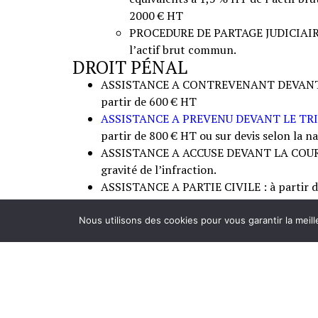
2000 € HT
PROCEDURE DE PARTAGE JUDICIAIRE 
l’actif brut commun.
DROIT PÉNAL
ASSISTANCE A CONTREVENANT DEVANT L
partir de 600 € HT
ASSISTANCE A PREVENU DEVANT LE T
partir de 800 € HT ou sur devis selon la nat
ASSISTANCE A ACCUSE DEVANT LA COUR D’
gravité de l’infraction.
ASSISTANCE A PARTIE CIVILE : à partir 
*sous condition d’ouverture du dossier
Nous utilisons des cookies pour vous garantir la meill