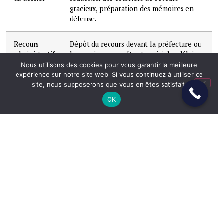
gracieux, préparation des mémoires en
défense.
Recours
Dépôt du recours devant la préfecture ou
administratif
les services compétents, suivi des délais
de réponse, relances si nécessaire.
Nous utilisons des cookies pour vous garantir la meilleure
expérience sur notre site web. Si vous continuez à utiliser ce
site, nous supposerons que vous en êtes satisfait.
Recours
Si le recours administratif est infructueux,
OK
contentieux
saisine du Tribunal Administratif
compétent, rédaction du mémoire,
plaidoirie.
Urgence
Intervention en référé-liberté ou devant
(OQTF /
le JLD dans les délais les plus brefs pour
rétention)
contester une mesure d’éloignement ou
un placement en rétention.
Suivi post-
Accompagnement dans l’exécution de la
décision
décision favorable, démarches