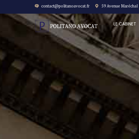
contact@politanoavocat.fr
59 Avenue Maréchal
LE CABINET