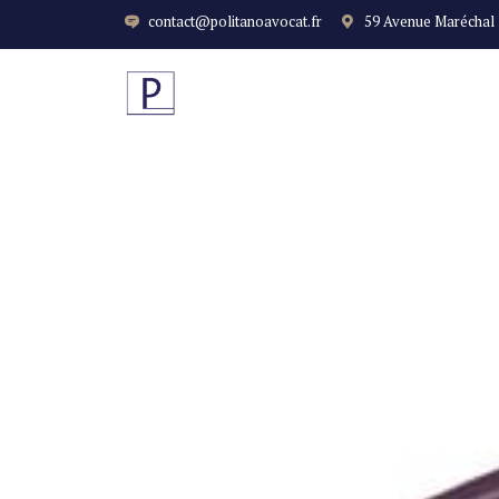
contact@politanoavocat.fr
59 Avenue Maréchal
LE CABINET