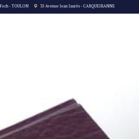
 Foch - TOULON
35 Avenue Jean Jaurès - CARQUEIRANNE
NOS TARIFS
CONTACT
ACTUALITÉ
DOMAINES 