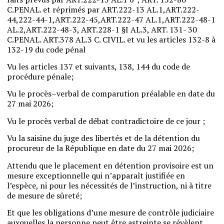
C.PENAL
.
et réprimés
par
ART.222-13
AL.1
,
ART.222-
44,222-44-1
,
ART.222-45
,
ART.222-47
AL.1
,
ART.222-48-1
AL.2
,
ART.222-48-3
,
ART.228-1
§I
AL.3
,
ART
.
131-
30
C.PENAL
.
ART.378
AL.3
C.
CIVIL
.
et
vu
les
articles
132-8
à
132-19
du
code
pénal
Vu
les
articles
137
et
suivants
,
138
,
144
du
code
de
procédure
pénale
;
Vu
le
procès
–
verbal
de
comparution
préalable
en
date
du
27
mai
2026
;
Vu
le
procès
verbal
de
débat
contradictoire
de
ce
jour
;
Vu
la
saisine
du
juge
des
libertés
et
de
la
détention
du
procureur
de
la
République
en
date du
27
mai
2026
;
Attendu
que
le
placement
en
détention
provisoire
est
un
mesure
exceptionnelle
qui
n’apparaît
justifiée
en
l’espèce
,
ni
pour
les
nécessités
de l’instruction
,
ni
à
titre
de
mesure
de
sûreté
;
Et
que
les obligations
d’une
mesure
de
contrôle
judiciaire
auxquelles
la
personne
peut
être
astreinte
se révèlent