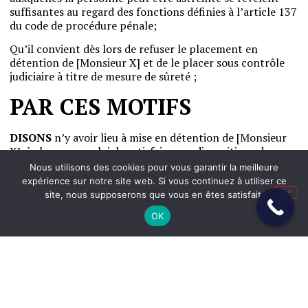
suffisantes
au
regard
des
fonctions
définies
à
l’article
137
du
code
de
procédure
pénale
;
Qu’il
convient
dès
lors
de
refuser
le
placement
en
détention
de
[Monsieur X]
et
de
le
placer
sous
contrôle
judiciaire
à
titre
de
mesure
de
sûreté
;
PAR CES MOTIFS
DISONS
n’y
avoir
lieu
à
mise
en
détention
de
[Monsieur
X]
,
à
charge
pour
lui
de
satisfaire
aux
dispositions
de
l’article
148-3
du
code
de
procédure
pénale
et
de
prendre
Nous utilisons des cookies pour vous garantir la meilleure
l’engagement
de
se
présenter
à
tous
les
actes
de
la
expérience sur notre site web. Si vous continuez à utiliser ce
procédure
aussitôt
qu’il
en
sera
requis
et
de
nous
tenir
site, nous supposerons que vous en êtes satisfait.
informé
de
tous
ses
déplacements
;
OK
PLAÇONS
[Monsieur X]
sous
contrôle
judiciaire
et
le
soumettons
aux
obligations
suivantes
:
–
Interdiction
d’entrer
en
relation
de
quelque
manière
que
ce
soit
,
avec
la
victime
de
l’infraction
:
[Madame Y]
et
de
se
présenter
à
son
domicile
;