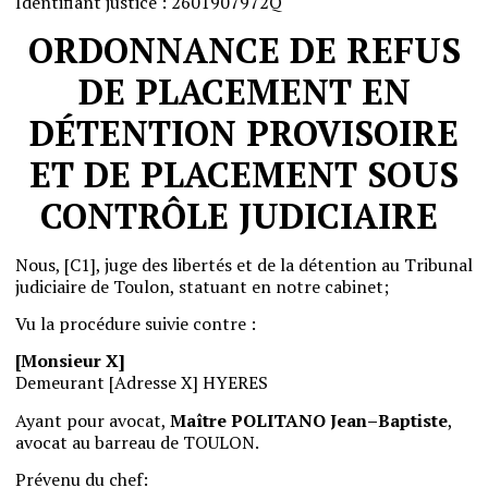
Identifiant
justice
:
2601907972Q
ORDONNANCE
DE
REFUS
DE
PLACEMENT
EN
DÉTENTION
PROVISOIRE
ET
DE
PLACEMENT
SOUS
CONTRÔLE
JUDICIAIRE
Nous
,
[C1]
,
juge
des
libertés
et
de
la détention
au
Tribunal
judiciaire
de
Toulon
,
statuant
en
notre
cabinet
;
Vu
la
procédure
suivie
contre
:
[Monsieur X]
Demeurant
[Adresse X]
HYERES
Ayant
pour
avocat
,
Maître
POLITANO
Jean
–
Baptiste
,
avocat
au
barreau
de
TOULON
.
Prévenu
du
chef
: