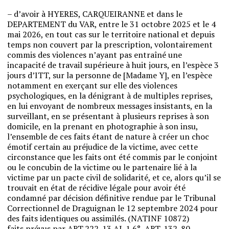
–
d’avoir
à
HYERES
,
CARQUEIRANNE
et
dans
le
DEPARTEMENT
du
VAR
,
entre
le
31
octobre
2025
et
le
4
mai
2026
,
en
tout
cas
sur
le
territoire
national
et
depuis
temps
non
couvert
par
la
prescription
,
volontairement
commis
des
violences
n’ayant
pas
entraîné
une
incapacité
de
travail
supérieure à
huit
jours
,
en
l’espèce
3
jours
d’ITT
,
sur
la
personne
de
[Madame Y]
,
en
l’espèce
notamment
en
exerçant sur
elle
des violences
psychologiques
,
en
la
dénigrant
à
de
multiples
reprises
,
en
lui
envoyant
de
nombreux messages
insistants
,
en
la
surveillant
,
en
se
présentant
à
plusieurs
reprises
à
son
domicile
,
en
la
prenant
en
photographie
à
son
insu
,
l’ensemble
de
ces
faits
étant
de
nature
à
créer
un
choc
émotif
certain
au
préjudice
de
la
victime
,
avec
cette
circonstance
que
les
faits
ont
été
commis
par
le
conjoint
ou
le
concubin
de la
victime
ou
le
partenaire
lié
à
la
victime
par
un
pacte
civil
de
solidarité
,
et
ce
,
alors
qu’il
se
trouvait
en
état
de
récidive
légale
pour
avoir
été
condamné
par
décision
définitive
rendue
par
le
Tribunal
Correctionnel
de
Draguignan
le
12
septembre
2024
pour
des
faits
identiques
ou
assimilés
.
(
NATINF
10872
)
faits
prévus
par
ART.222-13
AL.1
6
°
,
ART
.
132-80