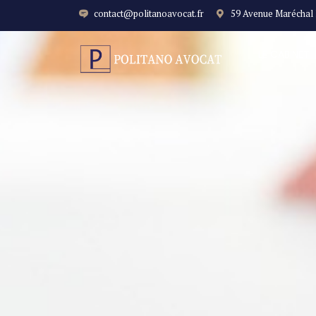
contact@politanoavocat.fr
59 Avenue Maréchal
LE CABINET